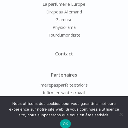
La parfumerie Europe
Drapeau Allemand
Glamuse
Physiorama
Tourdumondiste
Contact
Partenaires
merepasparfaiteetalors
Infirmier sante travail
Nous utilisons des cookies pour vous garantir la meilleure
expérience sur notre site web. Si vous continuez à utiliser ce
site, nous supposerons que vous en êtes satisfait.
© 2026 - Photo-Scope.fr -
Mentions Légales
-
À Propos
-
Contact
OK