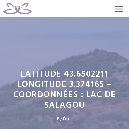
Aller
M
au
contenu
LATITUDE 43.6502211
LONGITUDE 3.374165 –
COORDONNÉES : LAC DE
SALAGOU
By
Émilie