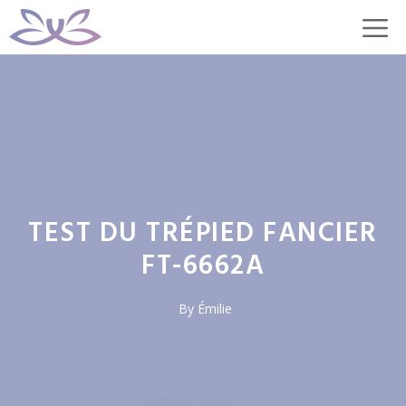
Aller
M
au
contenu
TEST DU TRÉPIED FANCIER
FT-6662A
By
Émilie