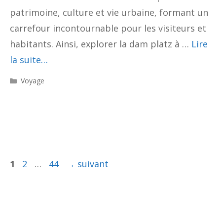
patrimoine, culture et vie urbaine, formant un
carrefour incontournable pour les visiteurs et
habitants. Ainsi, explorer la dam platz à …
Lire
la suite…
Catégories
Voyage
Page
Page
Page
1
2
…
44
→
suivant