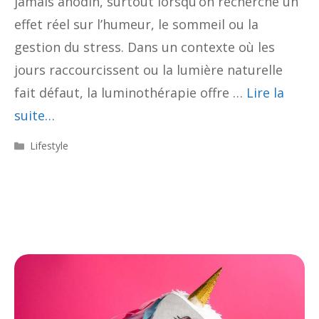
jamais anodin, surtout lorsqu’on recherche un
effet réel sur l’humeur, le sommeil ou la
gestion du stress. Dans un contexte où les
jours raccourcissent ou la lumière naturelle
fait défaut, la luminothérapie offre …
Lire la
suite…
Catégories
Lifestyle