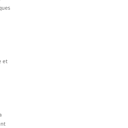
iques
e et
a
ent