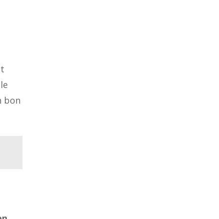
et
le
n bon
en