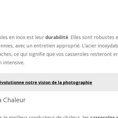
oles en inox est leur
durabilité
. Elles sont robustes 
nnies, avec un entretien approprié. L’acier inoxydab
aches, ce qui signifie que vos casseroles resteront e
 intensive.
volutionne notre vision de la photographie
a Chaleur
as le meilleur conducteur de chaleur, les
casseroles 