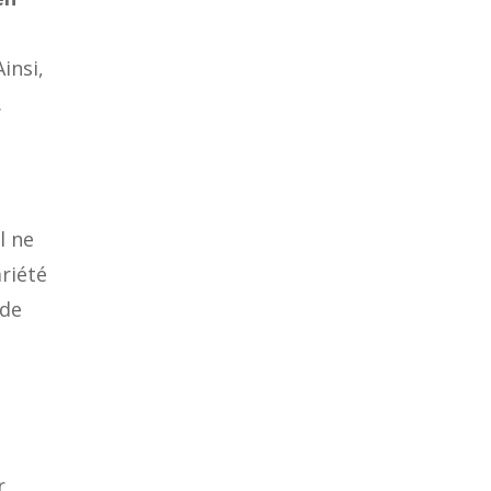
insi,
.
l ne
ariété
ude
r