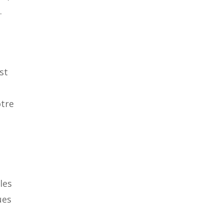
.
st
otre
les
ues