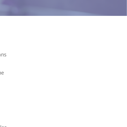
ans
ne