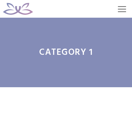
Aller
M
au
contenu
CATEGORY 1