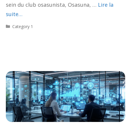
sein du club osasunista, Osasuna, …
Lire la
suite…
Catégories
Category 1