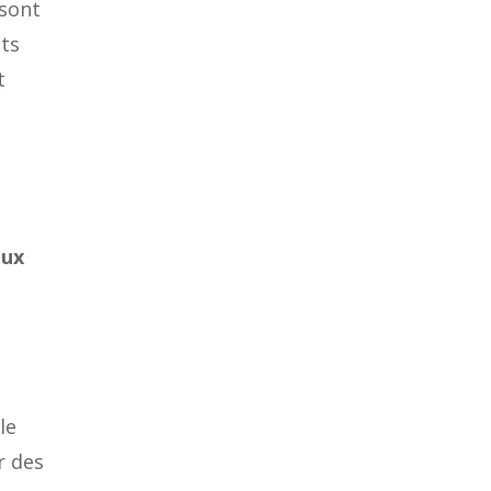
 sont
nts
t
aux
le
r des