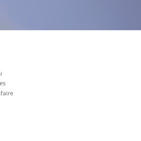
u
les
faire