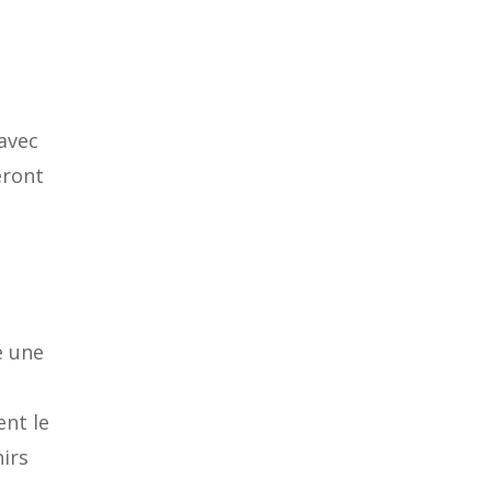
avec
eront
é une
ent le
nirs