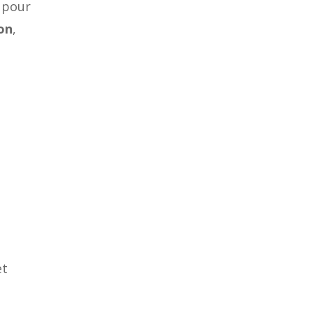
 pour
on
,
et