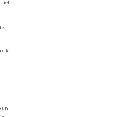
tuel
e
te.
relle
e un
des