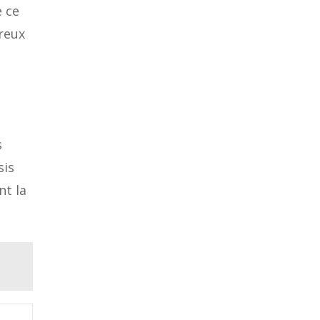
e ce
ureux
s
sis
nt la