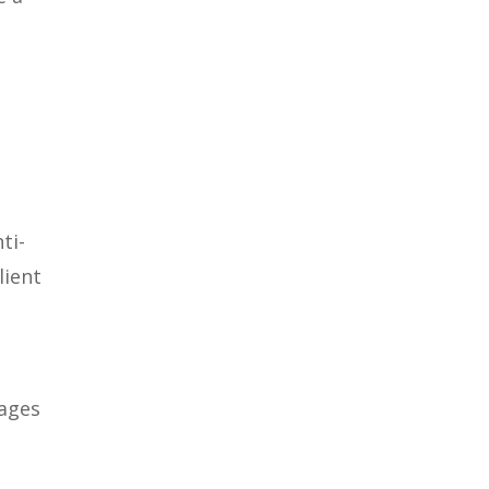
ti-
lient
nages