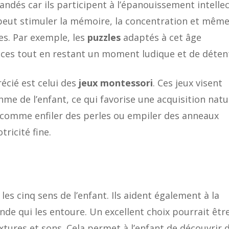
dés car ils participent à l’épanouissement intellec
f peut stimuler la mémoire, la concentration et mêm
es. Par exemple, les
puzzles
adaptés à cet âge
es tout en restant un moment ludique et de déten
écié est celui des
jeux montessori
. Ces jeux visent
hme de l’enfant, ce qui favorise une acquisition natu
s comme enfiler des perles ou empiler des anneaux
tricité fine.
es cinq sens de l’enfant. Ils aident également à la
e qui les entoure. Un excellent choix pourrait êtr
extures et sons. Cela permet à l’enfant de découvrir 