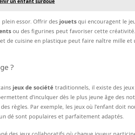
tenir un enfant surdoué
 plein essor. Offrir des
jouets
qui encouragent le je
ents
ou des figurines peut favoriser cette créativité
t de cuisine en plastique peut faire naître mille et
âge ?
tains
jeux de société
traditionnels, il existe des jeux
ermettent d’inculquer dès le plus jeune âge des no
des règles. Par exemple, les jeux où l’enfant doit no
 un dé sont populaires et parfaitement adaptés.
 des jeux collaboratifs où chaque joueur particip