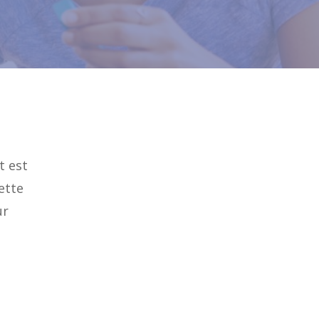
t est
ette
ur