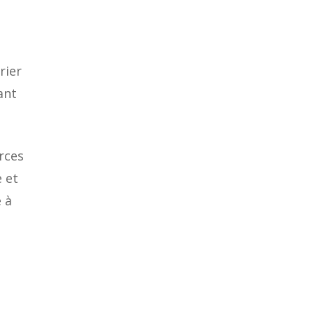
rier
ant
rces
e et
 à