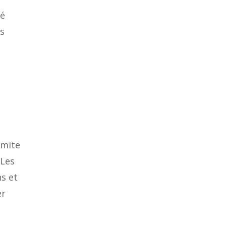
té
es
imite
 Les
s et
er