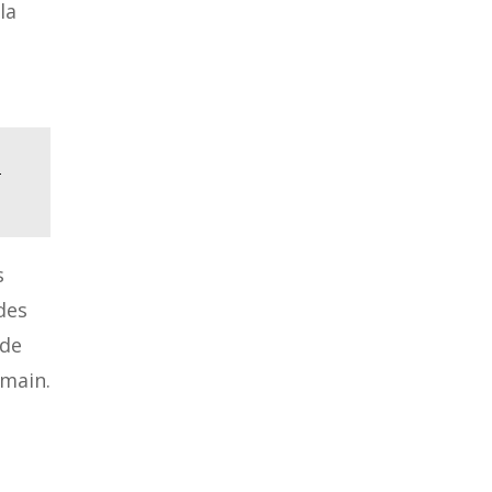
la
à
s
des
 de
emain.