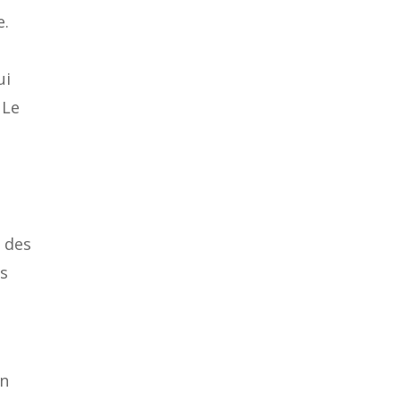
e.
ui
 Le
 des
is
en