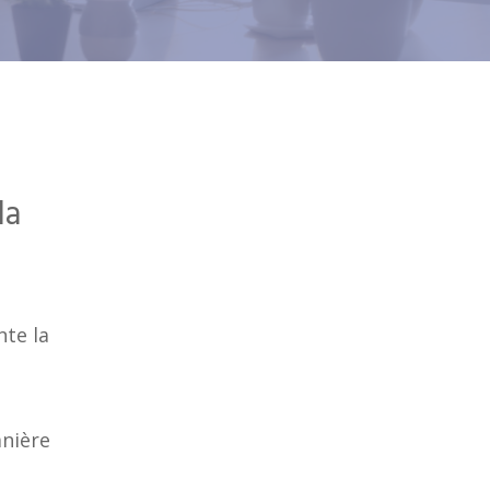
la
nte la
anière