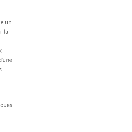
se un
r la
re
d’une
s.
iques
n