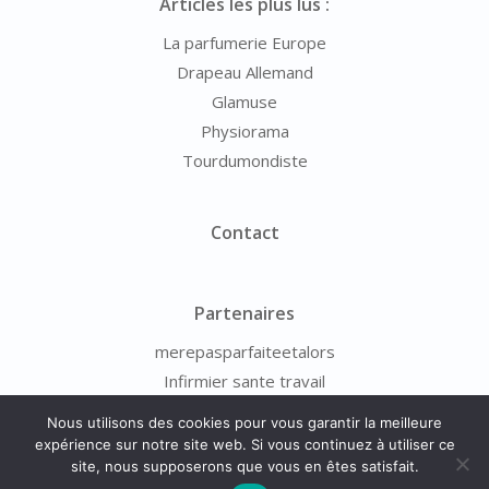
Articles les plus lus :
La parfumerie Europe
Drapeau Allemand
Glamuse
Physiorama
Tourdumondiste
Contact
Partenaires
merepasparfaiteetalors
Infirmier sante travail
Nous utilisons des cookies pour vous garantir la meilleure
expérience sur notre site web. Si vous continuez à utiliser ce
site, nous supposerons que vous en êtes satisfait.
© 2026 - Photo-Scope.fr -
Mentions Légales
-
À Propos
-
Contact