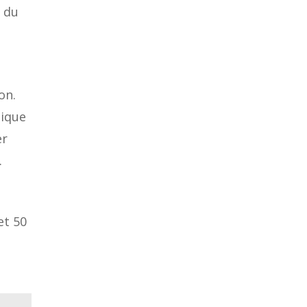
s du
on.
nique
er
.
et 50