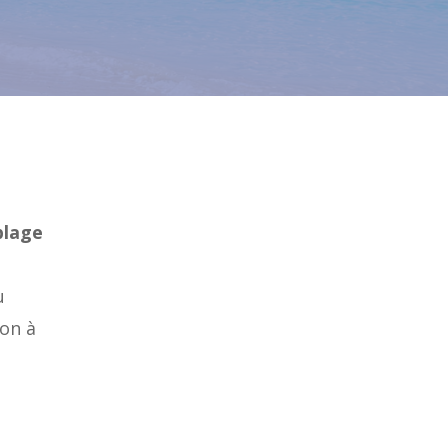
plage
u
ion à