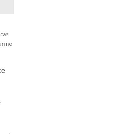
 cas
harme
te
e