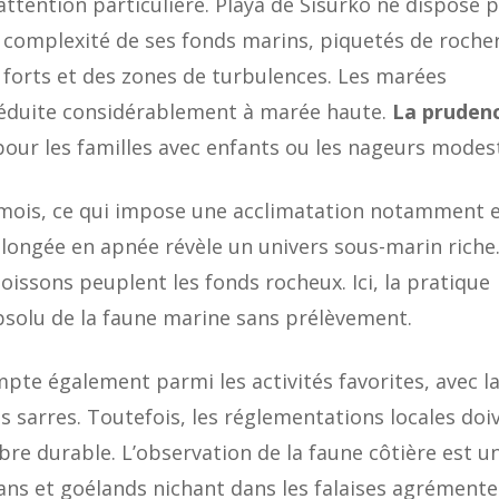
ttention particulière. Playa de Sisurko ne dispose 
a complexité de ses fonds marins, piquetés de roche
 forts et des zones de turbulences. Les marées
, réduite considérablement à marée haute.
La pruden
our les familles avec enfants ou les nageurs modes
es mois, ce qui impose une acclimatation notamment 
plongée en apnée révèle un univers sous-marin riche
poissons peuplent les fonds rocheux. Ici, la pratique
bsolu de la faune marine sans prélèvement.
mpte également parmi les activités favorites, avec l
s sarres. Toutefois, les réglementations locales doi
ibre durable. L’observation de la faune côtière est u
ans et goélands nichant dans les falaises agrémente