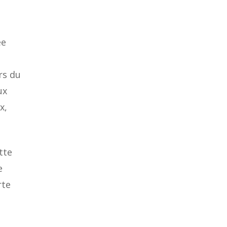
ée
rs du
ux
x,
tte
e
rte