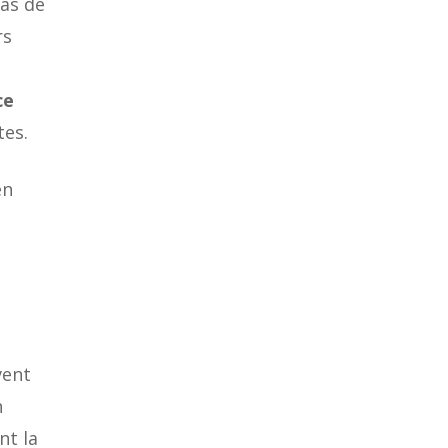
pas de
rs
ce
tes.
en
.
a
vent
n
nt la