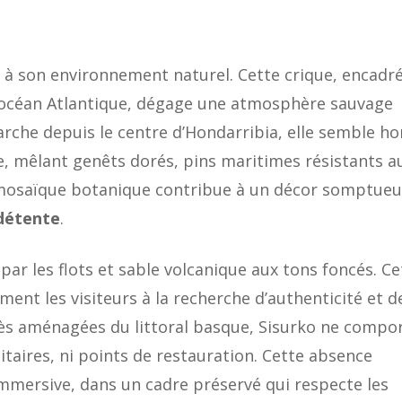
nt à son environnement naturel. Cette crique, encadr
’océan Atlantique, dégage une atmosphère sauvage
che depuis le centre d’Hondarribia, elle semble ho
e, mêlant genêts dorés, pins maritimes résistants a
 mosaïque botanique contribue à un décor somptueu
détente
.
par les flots et sable volcanique aux tons foncés. Ce
ent les visiteurs à la recherche d’authenticité et d
rès aménagées du littoral basque, Sisurko ne compo
itaires, ni points de restauration. Cette absence
mmersive, dans un cadre préservé qui respecte les