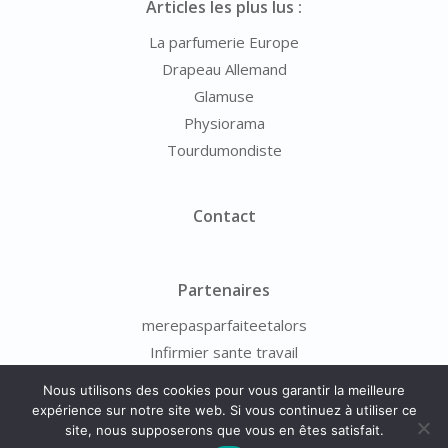
Articles les plus lus :
La parfumerie Europe
Drapeau Allemand
Glamuse
Physiorama
Tourdumondiste
Contact
Partenaires
merepasparfaiteetalors
Infirmier sante travail
Nous utilisons des cookies pour vous garantir la meilleure
expérience sur notre site web. Si vous continuez à utiliser ce
site, nous supposerons que vous en êtes satisfait.
© 2026 - Photo-Scope.fr -
Mentions Légales
-
À Propos
-
Contact